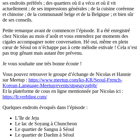
ses endroits préférés ; des quartiers où il a vécu et où il vit
actuellement ; de ses impressions générales ; de la cuisine coréenne
et chinoise ; de la communauté belge et de la Belgique ; et bien sûr
de ses conseils.
Petite remarque avant de commencer l’épisode. Il a été enregistré
chez Nicolas au mois d’août et vous entendrez par moments des
cigales accompagner notre conversation. Hé oui, même en plein
cœur de Séoul on n’échappe pas à cette mélodie estivale ! Cela n’est
pas trop gênant mais autant être prévenu.
Je vous souhaite une très bonne écoute !
Vous pouvez retrouver le groupe d’échange de Nicolas et Hannie
sur Meetup :
https://www.meetup.com/ko-KR/Seoul-French-
Korean-Language-Meetup/events/stpgsqyzgbjb/
Et la plateforme de cous en ligne mentionnée par Nicolas ici :
https://fr.verbling.com/
Quelques endroits évoqués dans l’épisode :
L’île de Jeju
Le lac de Soyang à Chuncheon
Le quartier de Sangsu à Séoul
Le quartier de Daelim à Séoul