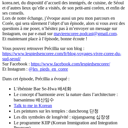
korea.net, du dispositif d’accueil des immigrés, de cuisine, de Séoul
et d’autres lieux qu’elle a visités, de son petit-ami coréen, et enfin de
ses conseils.
Lors de notre échange, j’évoque aussi un peu mon parcours en
Corée, qui sera sûrement l’objet d’un épisode, alors si vous avez des
questions à me poser, n’hésitez pas à m’envoyer un message sur
Instagram, ou par e-mail sur
mavieencoree.podcast@gmail.com
.
Et maintenant place à l’épisode, bonne écoute !
Vous pouvez retrouver Précillia sur son blog :
https://www.lespiedsencoree.com/fr/blog-voyages-vivre-coree-du-
sud-seoul/
Sur Facebook :
https://www.facebook.com/lespiedsencoree/
Et Instagram :
@les_pieds_en_coree
Dans cet épisode, Précillia a évoqué :
L’ébéniste Bae Se-Hwa 배세화
Le concept d’harmonie avec la nature dans l’architecture :
baesanimsu 배산임수
Talk to me in Korean
Les peintures sur les temples : dancheong 단청
Les dix symboles de longévité : sipjangsaeng 십장생
Le programme KIIP (Korean Immigration and Integration
Program)